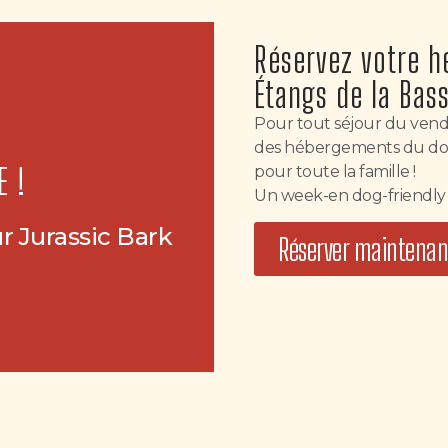
Réservez votre 
Étangs de la Bas
Pour tout séjour du vendr
des hébergements du domai
E !
pour toute la famille !
Un week-en dog-friendly à
r Jurassic Bark
Réserver maintenan