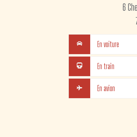
6 Ch
En voiture
En train
En avion