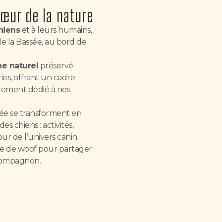
œur de la nature
hiens
et à leurs humains,
e la Bassée, au bord de
e naturel
préservé
ies, offrant un cadre
rement dédié à nos
sée se transforment en
s chiens : activités,
r de l’univers canin.
e de woof pour partager
 compagnon.