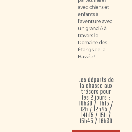
partez flairer
avec chiens et
enfants à
l’aventure avec
un grand A à
travers le
Domaine des
Étangs de la
Bassée !
Les départs de
la chasse aux
trésors pour
les 2 jours :
10h30 / 11h15 /
12h / 12h45 /
14h15 / 15h /
15h45 / 16h30