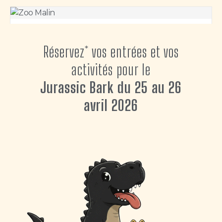
Zoo Malin
Réservez* vos entrées et vos
accessoires
alimentation
activités pour le
Jurassic Bark du 25 au 26
Voir l'exposant
avril 2026